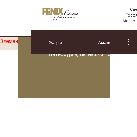
Сан
Торфя
Услуги Салон
Метро 
Элемент не найден!
Услуги
Акции
Eсли Вы ищете салон красоты в П
Петербурга, Вы нашли то, что искал