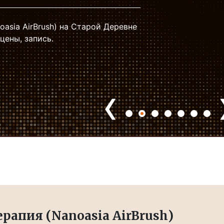
asia AirBrush) на Старой Деревне
цены, запись.
‹
рапия (Nanoasia AirBrush)