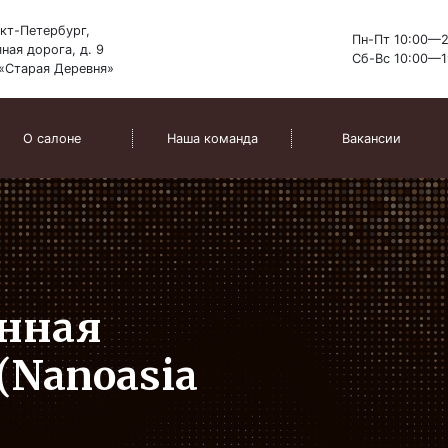
кт-Петербург,
Пн-Пт 10:00—2
ная дорога, д. 9
Сб-Вс 10:00—1
«Старая Деревня»
О салоне
Наша команда
Вакансии
нная
(Nanoasia