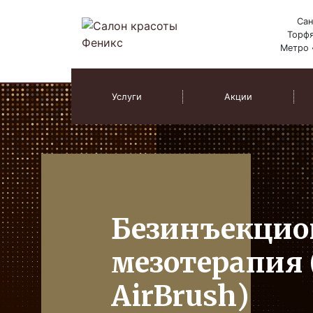
Сан
Торфя
Метро 
Услуги
Акции
Безинъекцио
мезотерапия 
AirBrush)